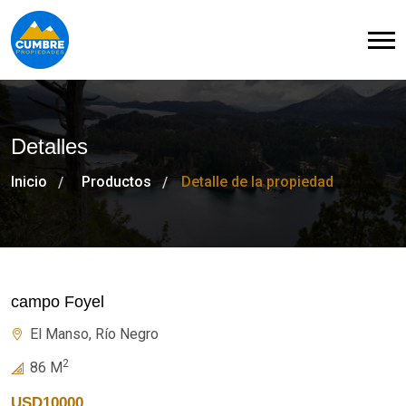
Detalles
Inicio
Productos
Detalle de la propiedad
campo Foyel
El Manso, Río Negro
2
86 M
USD10000